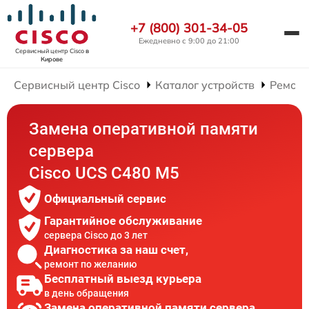
+7 (800) 301-34-05
Ежедневно с 9:00 до 21:00
Сервисный центр Cisco
в
Кирове
Сервисный центр Cisco
Каталог устройств
Ремонт
Замена оперативной памяти
сервера
Cisco UCS C480 M5
Официальный сервис
Гарантийное обслуживание
сервера Cisco до 3 лет
Диагностика за наш счет,
ремонт по желанию
Бесплатный выезд курьера
в день обращения
Замена оперативной памяти сервера