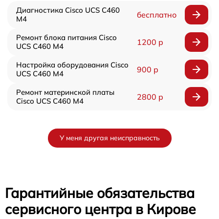
Диагностика Cisco UCS C460
бесплатно
M4
Ремонт блока питания Cisco
1200 р
UCS C460 M4
Настройка оборудования Cisco
900 р
UCS C460 M4
Ремонт материнской платы
2800 р
Cisco UCS C460 M4
У меня другая неисправность
Гарантийные обязательства
сервисного центра в Кирове