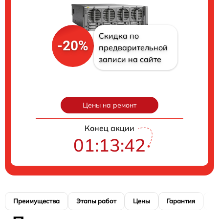
Скидка по
-20%
предварительной
записи на сайте
Цены на ремонт
Конец акции
01:13:41
Преимущества
Этапы работ
Цены
Гарантия
М