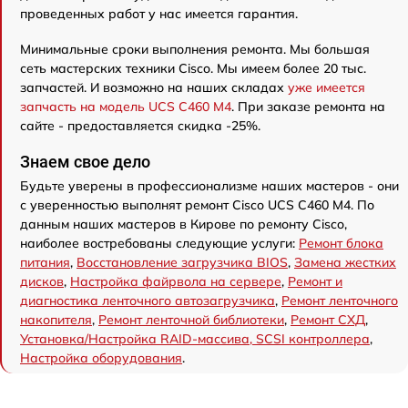
проведенных работ у нас имеется гарантия.
Минимальные сроки выполнения ремонта. Мы большая
сеть мастерских техники Cisco. Мы имеем более 20 тыс.
запчастей. И возможно на наших складах
уже имеется
запчасть на модель UCS C460 M4
. При заказе ремонта на
сайте - предоставляется скидка -25%.
Знаем свое дело
Будьте уверены в профессионализме наших мастеров - они
с уверенностью выполнят ремонт Cisco UCS C460 M4. По
данным наших мастеров в Кирове по ремонту Cisco,
наиболее востребованы следующие услуги:
Ремонт блока
питания
,
Восстановление загрузчика BIOS
,
Замена жестких
дисков
,
Настройка файрвола на сервере
,
Ремонт и
диагностика ленточного автозагрузчика
,
Ремонт ленточного
накопителя
,
Ремонт ленточной библиотеки
,
Ремонт СХД
,
Установка/Настройка RAID-массива, SCSI контроллера
,
Настройка оборудования
.