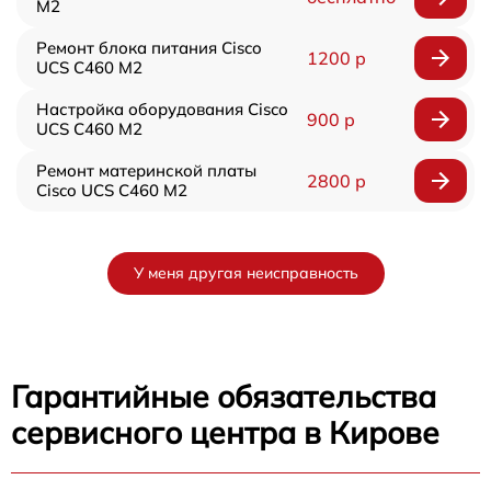
M2
Ремонт блока питания Cisco
1200 р
UCS C460 M2
Настройка оборудования Cisco
900 р
UCS C460 M2
Ремонт материнской платы
2800 р
Cisco UCS C460 M2
У меня другая неисправность
Гарантийные обязательства
сервисного центра в Кирове