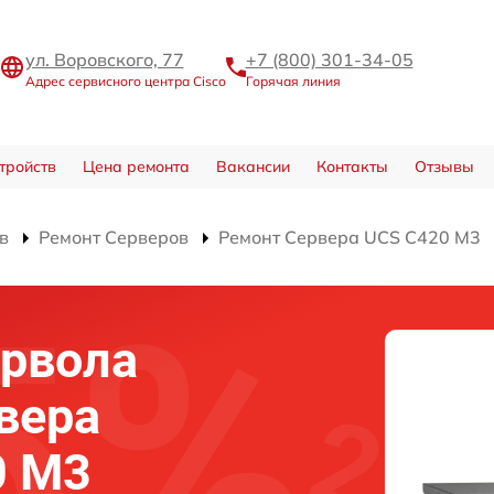
ул. Воровского, 77
+7 (800) 301-34-05
Адрес сервисного центра Cisco
Горячая линия
тройств
Цена ремонта
Вакансии
Контакты
Отзывы
в
Ремонт Серверов
Ремонт Сервера UCS C420 M3
йрвола
вера
0 M3