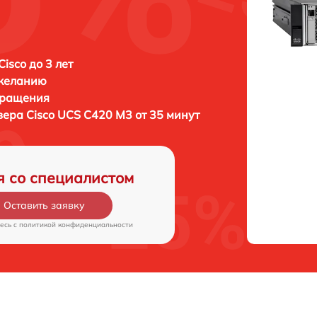
isco до 3 лет
 желанию
бращения
рвера
Cisco UCS C420 M3 от 35 минут
я со специалистом
Оставить заявку
есь c
политикой конфиденциальности