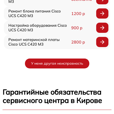
M3
Ремонт блока питания Cisco
1200 р
UCS C420 M3
Настройка оборудования Cisco
900 р
UCS C420 M3
Ремонт материнской платы
2800 р
Cisco UCS C420 M3
У меня другая неисправность
Гарантийные обязательства
сервисного центра в Кирове