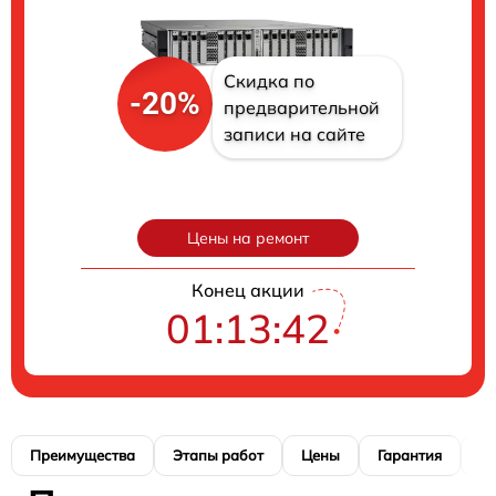
Скидка по
-20%
предварительной
записи на сайте
Цены на ремонт
Конец акции
01:13:40
Преимущества
Этапы работ
Цены
Гарантия
М