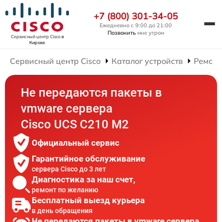
+7 (800) 301-34-05
Ежедневно с 9:00 до 21:00
Позвонить
мне утром
Сервисный центр Cisco
в
Кирове
Сервисный центр Cisco
Каталог устройств
Ремонт
Не передаются пакеты в
vmware сервера
Cisco UCS C210 M2
Официальный сервис
Гарантийное обслуживание
сервера Cisco до 3 лет
Диагностика за наш счет,
ремонт по желанию
Бесплатный выезд курьера
в день обращения
Не передаются пакеты в vmware сервера