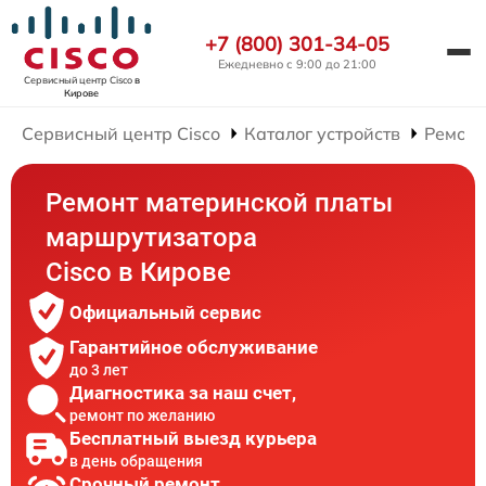
+7 (800) 301-34-05
Ежедневно с 9:00 до 21:00
Сервисный центр Cisco
в
Кирове
Сервисный центр Cisco
Каталог устройств
Ремонт
Ремонт материнской платы
маршрутизатора
Cisco в Кирове
Официальный сервис
Гарантийное обслуживание
до 3 лет
Диагностика за наш счет,
ремонт по желанию
Бесплатный выезд курьера
в день обращения
Срочный ремонт