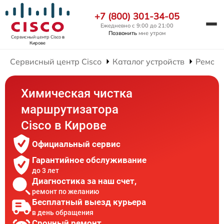
+7 (800) 301-34-05
Ежедневно с 9:00 до 21:00
Позвонить
мне утром
Сервисный центр Cisco
в
Кирове
Сервисный центр Cisco
Каталог устройств
Ремонт
Химическая чистка
маршрутизатора
Cisco в Кирове
Официальный сервис
Гарантийное обслуживание
до 3 лет
Диагностика за наш счет,
ремонт по желанию
Бесплатный выезд курьера
в день обращения
Срочный ремонт